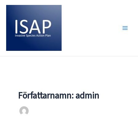
Hoppa
till
innehåll
Författarnamn: admin