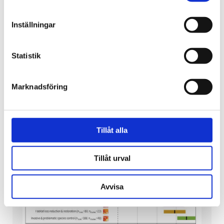
Inställningar
Fokus på invasiva krabbor under årets
Västerhavsveckan.
Statistik
Augusti 13, 2024
Marknadsföring
Den 3-11 augusti genomfördes den 16:de
Västerhavsveckan som är Västra
Götalandsregionens temavecka om havsmiljö. På...
Tillåt alla
Läs mer
Tillåt urval
Avvisa