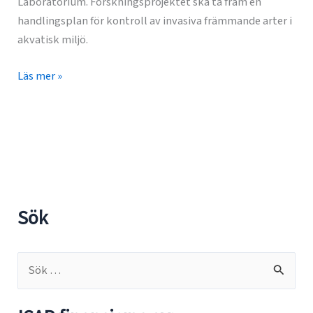
Laboratorium. Forskningsprojektet ska ta fram en
handlingsplan för kontroll av invasiva främmande arter i
akvatisk miljö.
Forskningsprojektet
Läs mer »
ISAP
startat!
Sök
S
ö
k