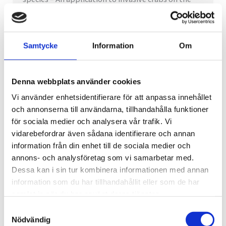
west coast of Sweden
April 30, 2025
Samtycke
Information
Om
Nu finns en ny vetenskaplig artikel från
forskningsprojektet ISAP som är publicerad i
tidskriften Ecological...
Denna webbplats använder cookies
Vi använder enhetsidentifierare för att anpassa innehållet
Läs mer
och annonserna till användarna, tillhandahålla funktioner
för sociala medier och analysera vår trafik. Vi
vidarebefordrar även sådana identifierare och annan
information från din enhet till de sociala medier och
annons- och analysföretag som vi samarbetar med.
Dessa kan i sin tur kombinera informationen med annan
information som du har tillhandahållit eller som de har
samlat in när du har använt deras tjänster.
Samtyckesval
Nödvändig