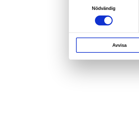
Samtyckesval
Nödvändig
Avvisa