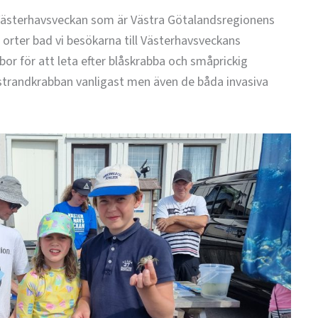
Västerhavsveckan som är Västra Götalandsregionens
 orter bad vi besökarna till Västerhavsveckans
or för att leta efter blåskrabba och småprickig
a strandkrabban vanligast men även de båda invasiva