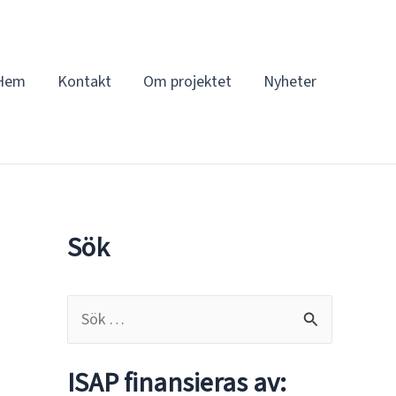
Hem
Kontakt
Om projektet
Nyheter
Sök
S
ö
k
ISAP finansieras av: