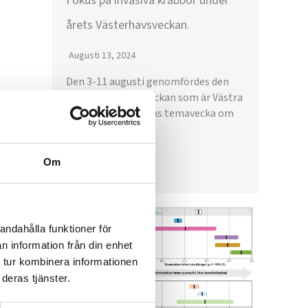
Fokus på invasiva krabbor under
årets Västerhavsveckan.
Augusti 13, 2024
Den 3-11 augusti genomfördes den
16:de Västerhavsveckan som är Västra
Götalandsregionens temavecka om
havsmiljö. På...
Om
Läs mer
andahålla funktioner för
n information från din enhet
 tur kombinera informationen
deras tjänster.