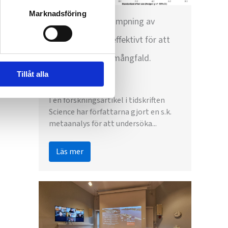
Marknadsföring
Kontroll och bekämpning av
invasiva arter är effektivt för att
bevara biologisk mångfald.
Tillåt alla
April 27, 2024
I en forskningsartikel i tidskriften
Science har författarna gjort en s.k.
metaanalys för att undersöka...
Läs mer