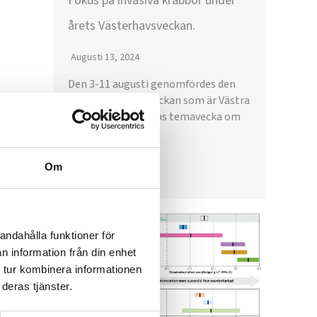
Fokus på invasiva krabbor under
årets Västerhavsveckan.
Augusti 13, 2024
Den 3-11 augusti genomfördes den
16:de Västerhavsveckan som är Västra
Götalandsregionens temavecka om
havsmiljö. På...
Om
Läs mer
andahålla funktioner för
n information från din enhet
 tur kombinera informationen
deras tjänster.