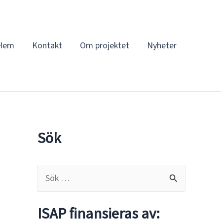
Hem
Kontakt
Om projektet
Nyheter
Sök
S
ö
k
ISAP finansieras av: