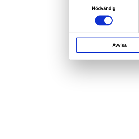
Samtyckesval
Nödvändig
Avvisa