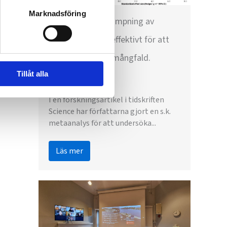
Marknadsföring
Kontroll och bekämpning av
invasiva arter är effektivt för att
bevara biologisk mångfald.
Tillåt alla
April 27, 2024
I en forskningsartikel i tidskriften
Science har författarna gjort en s.k.
metaanalys för att undersöka...
Läs mer